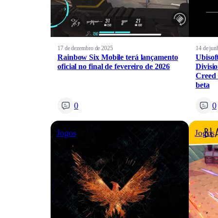
17 de dezembro de 2025
14 de jun
Rainbow Six Mobile terá lançamento
Ubisof
oficial no final de fevereiro de 2026
Divisi
Creed
beta
0
0
Jogos
Jogos