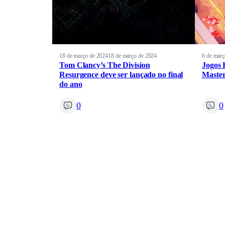
18 de março de 2024
18 de março de 2024
6 de març
Tom Clancy’s The Division
Jogos 
Resurgence deve ser lançado no final
Master
do ano
0
0