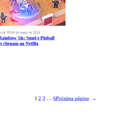
o de 2024
6 de março de 2024
Rainbow Six: Smol e Pinball
s chegam na Netflix
1
2
3
…
6
Próxima página
→