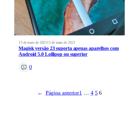
13 de maio de 2021
13 de maio de 2021
Magisk versão 23 suporta apenas aparelhos com
Android 5.0 Lollipop ou superior
0
←
Página anterior
1
…
4
5
6