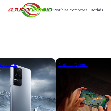
/
Notícias
Promoções
Tutoriais
as
Xiaomi
Notícias
Xiaomi