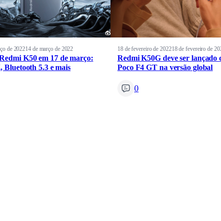
ço de 2022
14 de março de 2022
18 de fevereiro de 2022
18 de fevereiro de 20
Redmi K50 em 17 de março:
Redmi K50G deve ser lançado
, Bluetooth 5.3 e mais
Poco F4 GT na versão global
0