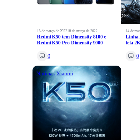
18 de março de 2022
18 de março de 2022
14 de mar
Redmi K50 tem Dimensity 8100 e
Linha 
Redmi K50 Pro Dimensity 9000
tela 2K
0
0
Notícias
Xiaomi