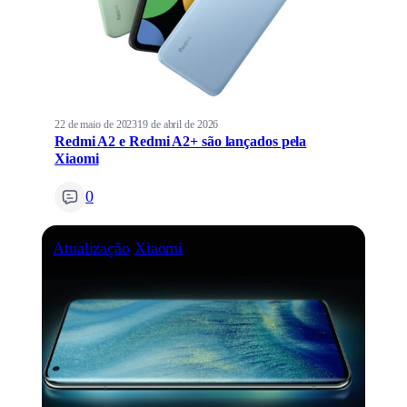
22 de maio de 2023
19 de abril de 2026
Redmi A2 e Redmi A2+ são lançados pela
Xiaomi
0
Atualização
Xiaomi