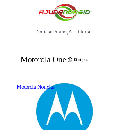
Pular
para
/
o
conteúdo
Notícias
Promoções
Tutoriais
Motorola One
/
36
artigos
Motorola
Notícias