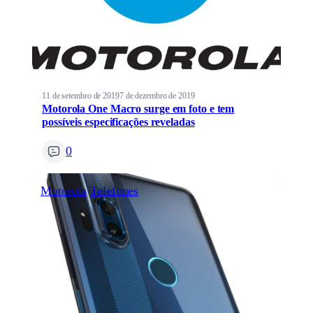
11 de setembro de 2019
7 de dezembro de 2019
Motorola One Macro surge em foto e tem
possíveis especificações reveladas
0
Motorola
Telefones