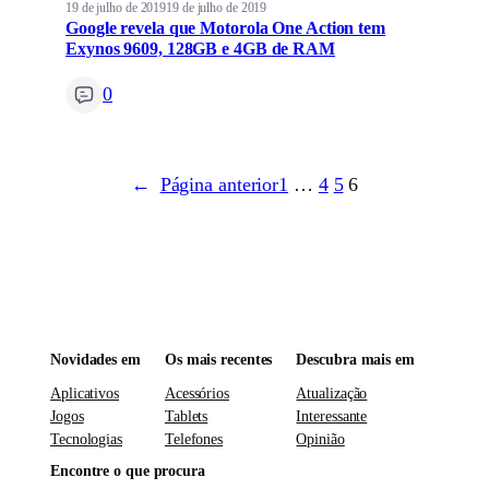
19 de julho de 2019
19 de julho de 2019
Google revela que Motorola One Action tem
Exynos 9609, 128GB e 4GB de RAM
0
←
Página anterior
1
…
4
5
6
Novidades em
Os mais recentes
Descubra mais em
Aplicativos
Acessórios
Atualização
Jogos
Tablets
Interessante
Tecnologias
Telefones
Opinião
Encontre o que procura