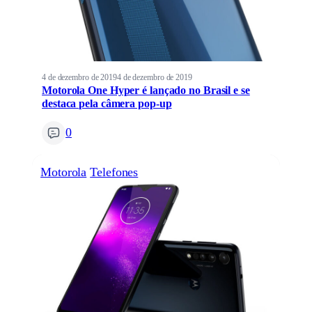
4 de dezembro de 2019
4 de dezembro de 2019
Motorola One Hyper é lançado no Brasil e se
destaca pela câmera pop-up
0
Motorola
Telefones