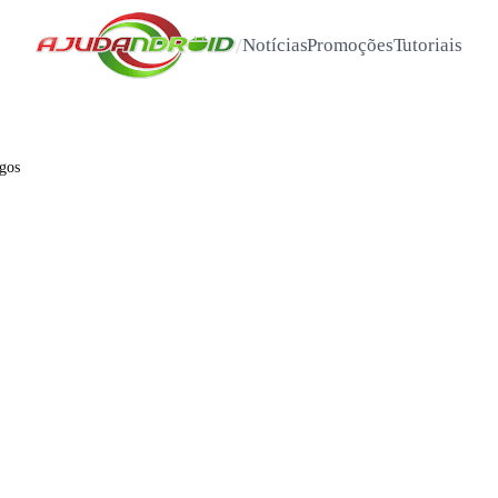
/
Notícias
Promoções
Tutoriais
igos