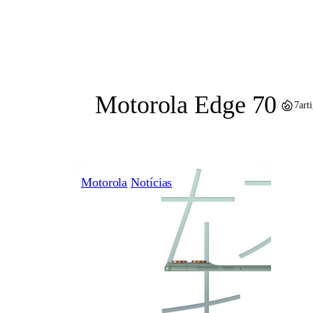
Pular
para
o
conteúdo
Motorola Edge 70
/
7
art
Motorola
Notícias