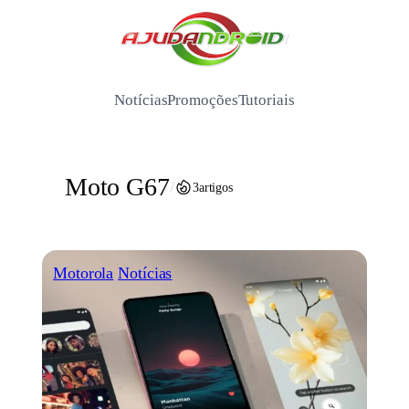
Pular
para
/
o
conteúdo
Notícias
Promoções
Tutoriais
Moto G67
/
3
artigos
Motorola
Notícias