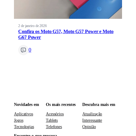
2 de janeiro de 2026
Confira os Moto G57, Moto G57 Power e Moto
G67 Power
0
Novidades em
Os mais recentes
Descubra mais em
Aplicativos
Acessórios
Atualização
Jogos
Tablets
Interessante
Tecnologias
Telefones
Opinião
Encontre o que procura