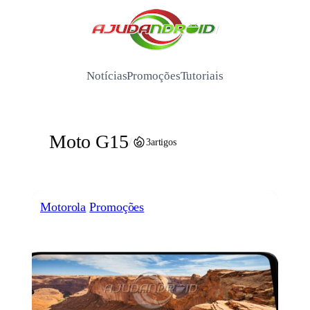
Pular
para
/
o
conteúdo
Notícias
Promoções
Tutoriais
Moto G15
/
3
artigos
Motorola
Promoções