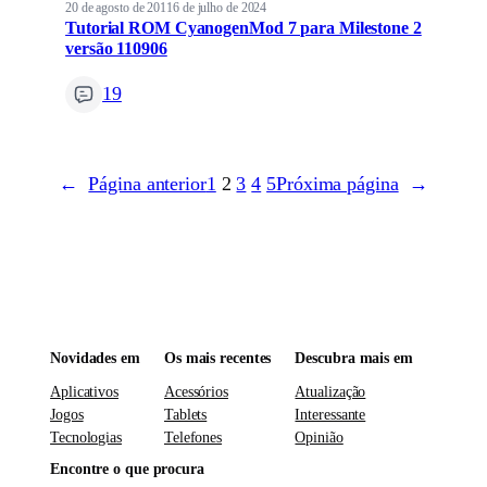
20 de agosto de 2011
6 de julho de 2024
Tutorial ROM CyanogenMod 7 para Milestone 2
versão 110906
19
←
Página anterior
1
2
3
4
5
Próxima página
→
Novidades em
Os mais recentes
Descubra mais em
Aplicativos
Acessórios
Atualização
Jogos
Tablets
Interessante
Tecnologias
Telefones
Opinião
Encontre o que procura