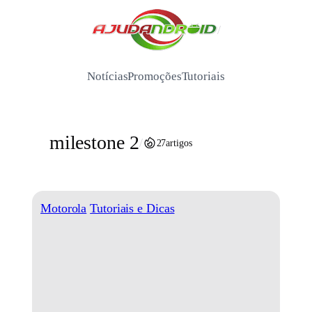
Pular
para
/
o
conteúdo
Notícias
Promoções
Tutoriais
milestone 2
/
27
artigos
Motorola
Tutoriais e Dicas