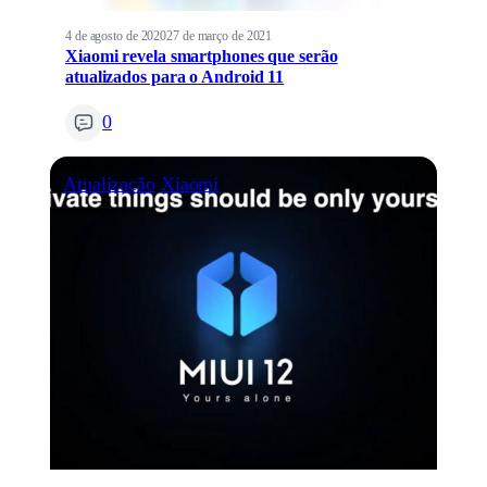
4 de agosto de 2020
27 de março de 2021
Xiaomi revela smartphones que serão
atualizados para o Android 11
0
Atualização
Xiaomi