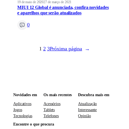
19 de maio de 2020
27 de março de 2021
MIUI 12 Global é anunciada, confira novidades
e aparelhos que serão atualizados
0
1
2
3
Próxima página
→
Novidades em
Os mais recentes
Descubra mais em
Aplicativos
Acessórios
Atualização
Jogos
Tablets
Interessante
Tecnologias
Telefones
Opinião
Encontre o que procura