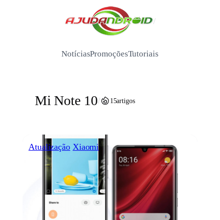
Pular
para
/
o
conteúdo
Notícias
Promoções
Tutoriais
Mi Note 10
/
15
artigos
Atualização
Xiaomi