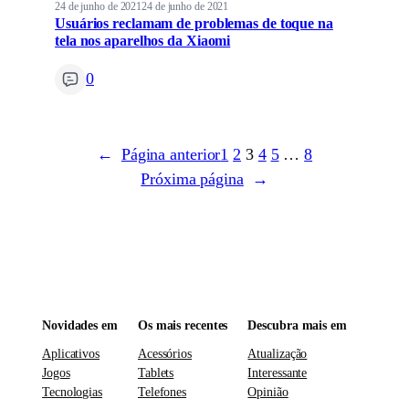
24 de junho de 2021
24 de junho de 2021
Usuários reclamam de problemas de toque na
tela nos aparelhos da Xiaomi
0
←
Página anterior
1
2
3
4
5
…
8
Próxima página
→
Novidades em
Os mais recentes
Descubra mais em
Aplicativos
Acessórios
Atualização
Jogos
Tablets
Interessante
Tecnologias
Telefones
Opinião