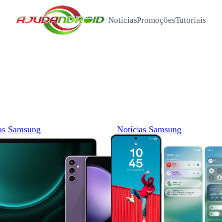
/
Notícias
Promoções
Tutoriais
as
Samsung
Notícias
Samsung