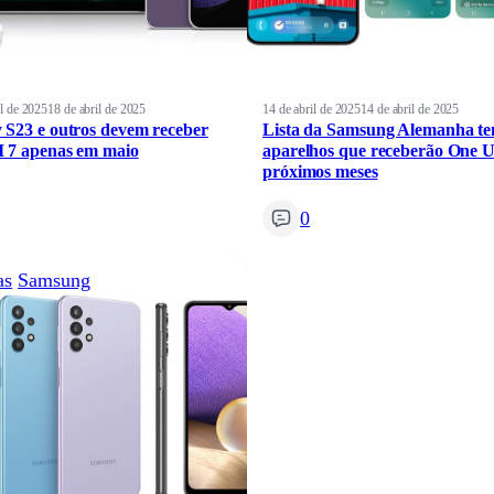
il de 2025
18 de abril de 2025
14 de abril de 2025
14 de abril de 2025
 S23 e outros devem receber
Lista da Samsung Alemanha te
 7 apenas em maio
aparelhos que receberão One U
próximos meses
0
as
Samsung