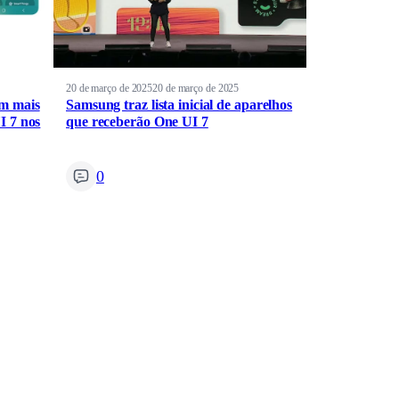
20 de março de 2025
20 de março de 2025
m mais
Samsung traz lista inicial de aparelhos
I 7 nos
que receberão One UI 7
0