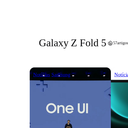
Pular
para
o
conteúdo
Galaxy Z Fold 5
/
57
artigos
Notícias
Samsung
Notíci