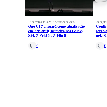
18 de março de 2025
18 de março de 2025
20 de jun
One UI 7 chegará como atualização
Confir
em 7 de abril, primeiro nos Galaxy
serão 
S24, Z Fold 6 e Z Flip 6
pela 
0
0