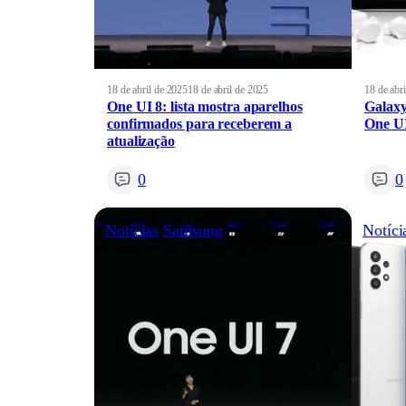
18 de abril de 2025
18 de abril de 2025
18 de abr
One UI 8: lista mostra aparelhos
Galaxy
confirmados para receberem a
One UI
atualização
0
0
Notícias
Samsung
Notíci