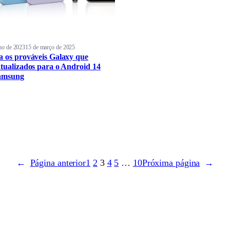
ho de 2023
15 de março de 2025
a os prováveis Galaxy que
atualizados para o Android 14
Samsung
←
Página anterior
1
2
3
4
5
…
10
Próxima página
→