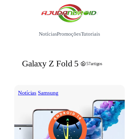
Pular
para
/
o
conteúdo
Notícias
Promoções
Tutoriais
Galaxy Z Fold 5
/
57
artigos
Notícias
Samsung