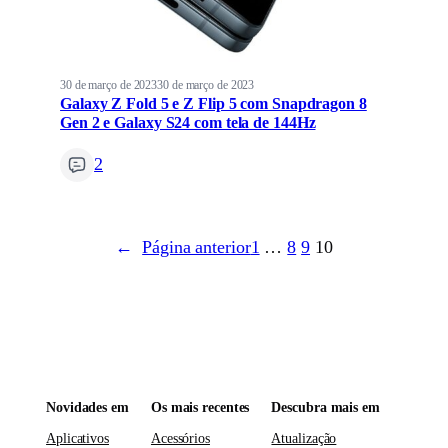
30 de março de 2023
30 de março de 2023
Galaxy Z Fold 5 e Z Flip 5 com Snapdragon 8
Gen 2 e Galaxy S24 com tela de 144Hz
2
←
Página anterior
1
…
8
9
10
Novidades em
Os mais recentes
Descubra mais em
Aplicativos
Acessórios
Atualização