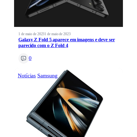
1 de maio de 2023
1 de maio de 2023
Galaxy Z Fold 5 aparece em imagens e deve ser
parecido com o Z Fold 4
0
Notícias
Samsung