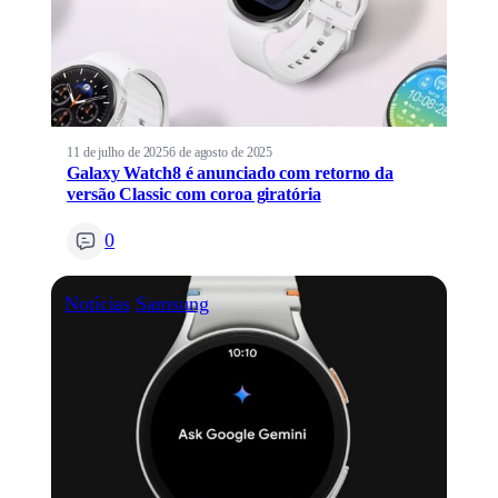
11 de julho de 2025
6 de agosto de 2025
Galaxy Watch8 é anunciado com retorno da
versão Classic com coroa giratória
0
Notícias
Samsung