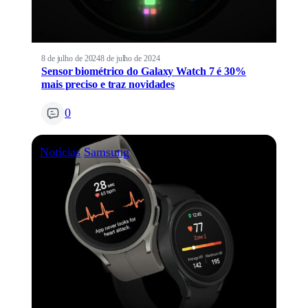
8 de julho de 2024
8 de julho de 2024
Sensor biométrico do Galaxy Watch 7 é 30%
mais preciso e traz novidades
0
Notícias
Samsung