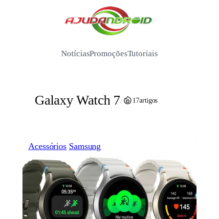
Pular
para
/
o
conteúdo
Notícias
Promoções
Tutoriais
Galaxy Watch 7
/
17
artigos
Acessórios
Samsung