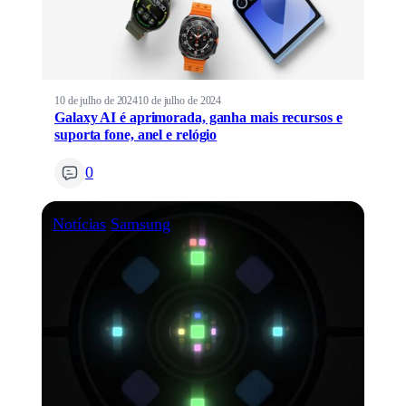
10 de julho de 2024
10 de julho de 2024
Galaxy AI é aprimorada, ganha mais recursos e
suporta fone, anel e relógio
0
Notícias
Samsung