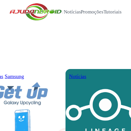
/
Notícias
Promoções
Tutoriais
as
Samsung
Notícias