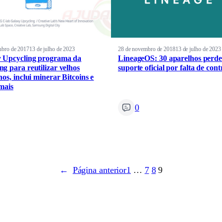
ubro de 2017
13 de julho de 2023
28 de novembro de 2018
13 de julho de 2023
 Upcycling programa da
LineageOS: 30 aparelhos perd
g para reutilizar velhos
suporte oficial por falta de cont
os, inclui minerar Bitcoins e
mais
0
←
Página anterior
1
…
7
8
9