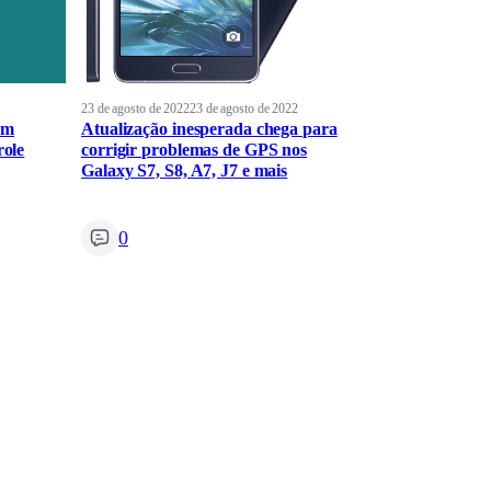
23 de agosto de 2022
23 de agosto de 2022
em
Atualização inesperada chega para
role
corrigir problemas de GPS nos
Galaxy S7, S8, A7, J7 e mais
0