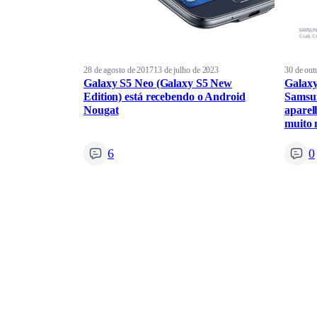
28 de agosto de 2017
13 de julho de 2023
30 de out
Galaxy S5 Neo (Galaxy S5 New
Galaxy
Edition) está recebendo o Android
Samsun
Nougat
aparelh
muito 
6
0