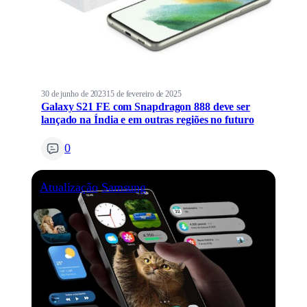
30 de junho de 2023
15 de fevereiro de 2025
Galaxy S21 FE com Snapdragon 888 deve ser
lançado na Índia e em outras regiões no futuro
0
Atualização
Samsung