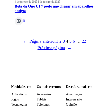
4 de janeiro de 2025
4 de janeiro de 2025
Beta da One UI 7 pode não chegar em aparelhos
antigos
0
←
Página anterior
1
2
3
4
5
6
…
22
Próxima página
→
Novidades em
Os mais recentes
Descubra mais em
Aplicativos
Acessórios
Atualização
Jogos
Tablets
Interessante
Tecnologias
Telefones
Opinião