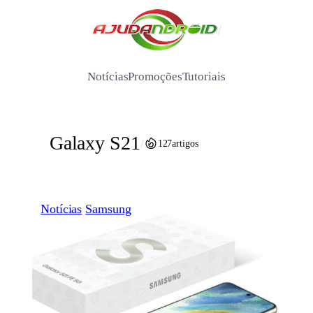
Pular
para
/
o
conteúdo
Notícias
Promoções
Tutoriais
Galaxy S21
/
127
artigos
Notícias
Samsung