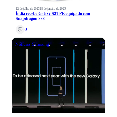
12 de julho de 2023
18 de janeiro de 2025
Índia recebe Galaxy S21 FE equipado com
Snapdragon 888
0
Notícias
Samsung