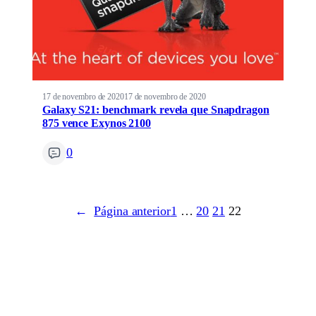
17 de novembro de 2020
17 de novembro de 2020
Galaxy S21: benchmark revela que Snapdragon
875 vence Exynos 2100
0
←
Página anterior
1
…
20
21
22