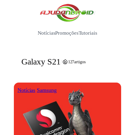
Pular
para
/
o
conteúdo
Notícias
Promoções
Tutoriais
Galaxy S21
/
127
artigos
Notícias
Samsung