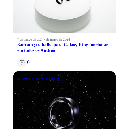
7 de março de 2024
7 de março de 2024
Samsung trabalha para Galaxy Ring funcionar
em todos os Android
0
Acessórios
Samsung