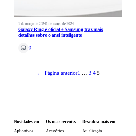
1 de março de 2024
1 de março de 2024
Galaxy Ring é oficial e Samsung traz mais
detalhes sobre o anel inteligente
0
←
Página anterior
1
…
3
4
5
Novidades em
Os mais recentes
Descubra mais em
Aplicativos
Acessórios
Atualização