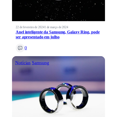
22 de fevereiro de 2024
1 de março de 2024
Anel inteligente da Samsung, Galaxy Ring, pode
ser apresentado em julho
0
Notícias
Samsung