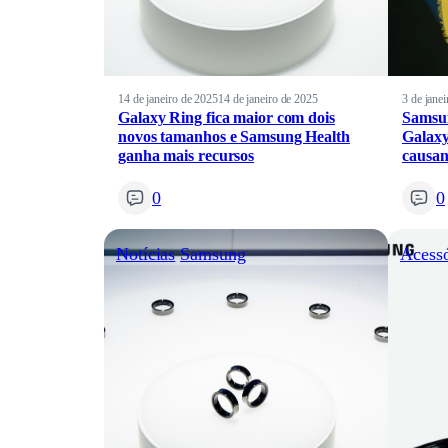
14 de janeiro de 2025
14 de janeiro de 2025
3 de jane
Galaxy Ring fica maior com dois
Samsun
novos tamanhos e Samsung Health
Galaxy
ganha mais recursos
causan
0
0
Notícias
Samsung
Acessó