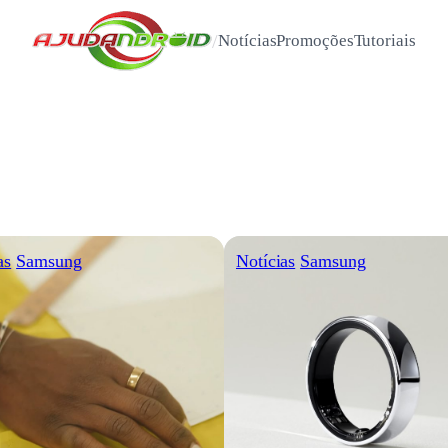
/
Notícias
Promoções
Tutoriais
as
Samsung
Notícias
Samsung