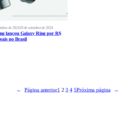
embro de 2024
18 de setembro de 2024
g lançou Galaxy Ring por R$
eais no Brasil
←
Página anterior
1
2
3
4
5
Próxima página
→