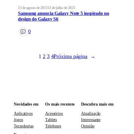
13 de agosto de 2015
13 de julho de 2023
Samsung anuncia Galaxy Note 5 inspirado no
design do Galaxy S6
0
1
2
3
4
Próxima página
→
Novidades em
Os mais recentes
Descubra mais em
Aplicativos
Acessórios
Atualização
Jogos
Tablets
Interessante
Tecnologias
Telefones
Opinião