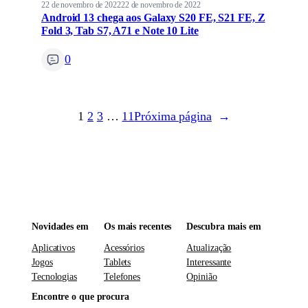
22 de novembro de 2022
22 de novembro de 2022
Android 13 chega aos Galaxy S20 FE, S21 FE, Z
Fold 3, Tab S7, A71 e Note 10 Lite
0
1
2
3
…
11
Próxima página
→
Novidades em
Os mais recentes
Descubra mais em
Aplicativos
Acessórios
Atualização
Jogos
Tablets
Interessante
Tecnologias
Telefones
Opinião
Encontre o que procura