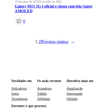
19 de março de 2024
20 de julho de 2024
Galaxy M15 5G é oficial e chega com tela Super
AMOLED
0
1
2
Próxima página
→
Novidades em
Os mais recentes
Descubra mais em
Aplicativos
Acessórios
Atualização
Jogos
Tablets
Interessante
Tecnologias
Telefones
Opinião
Encontre o que procura