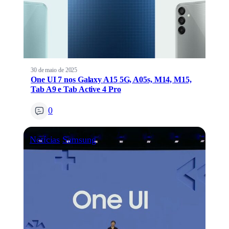
30 de maio de 2025
One UI 7 nos Galaxy A15 5G, A05s, M14, M15,
Tab A9 e Tab Active 4 Pro
0
Notícias
Samsung