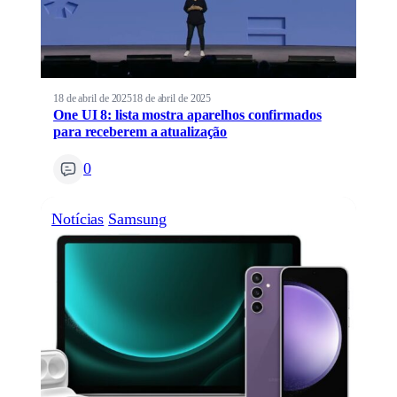
18 de abril de 2025
18 de abril de 2025
One UI 8: lista mostra aparelhos confirmados
para receberem a atualização
0
Notícias
Samsung