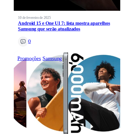
10 de fevereiro de 2025
Android 15 e One UI 7: lista mostra aparelhos
Samsung que serão atualizados
0
Promoções
Samsung