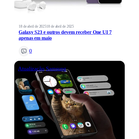
18 de abril de 2025
18 de abril de 2025
Galaxy S23 e outros devem receber One UI 7
apenas em maio
0
Atualização
Samsung