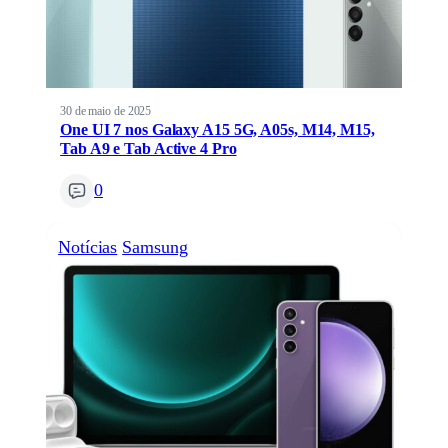
30 de maio de 2025
One UI 7 nos Galaxy A15 5G, A05s, M14, M15,
Tab A9 e Tab Active 4 Pro
0
Notícias
Samsung