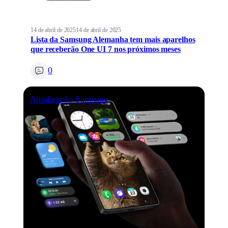
14 de abril de 2025
14 de abril de 2025
Lista da Samsung Alemanha tem mais aparelhos
que receberão One UI 7 nos próximos meses
0
Atualização
Samsung