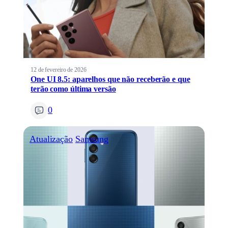
12 de fevereiro de 2026
One UI 8.5: aparelhos que não receberão e que
terão como última versão
0
Atualização
Samsung