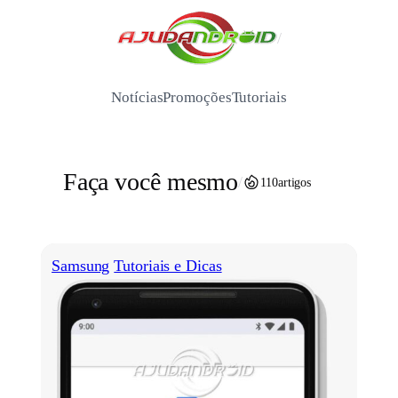
Pular
para
/
o
conteúdo
Notícias
Promoções
Tutoriais
Faça você mesmo
/
110
artigos
Samsung
Tutoriais e Dicas