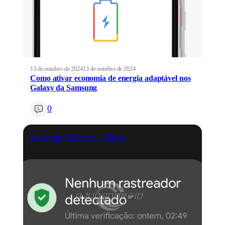
13 de outubro de 2024
13 de outubro de 2024
Como ativar economia de energia adaptável nos
Galaxy da Samsung
0
Samsung
Tutoriais e Dicas