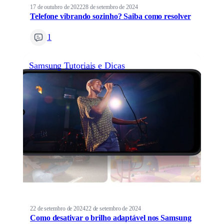
17 de outubro de 2022
28 de setembro de 2024
Telefone vibrando sozinho? Saiba como resolver
1
Samsung
Tutoriais e Dicas
22 de setembro de 2024
22 de setembro de 2024
Como desativar o brilho adaptável nos Samsung