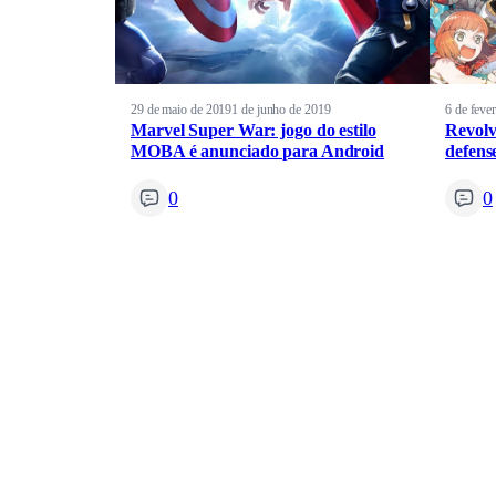
29 de maio de 2019
1 de junho de 2019
6 de feve
Marvel Super War: jogo do estilo
Revolv
MOBA é anunciado para Android
defens
0
0