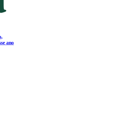
o,
sse ano