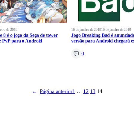
reiro de 2019
16 de janeiro de 2019
16 de janeiro de 2019
e 8 é o jogo da Sega de tower
Jogo Breaking Bad é anunciad
e PvP para o Android
versão para Android chegará e
0
←
Página anterior
1
…
12
13
14