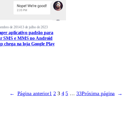
vembro de 2014
13 de julho de 2023
ger aplicativo padrão para
r SMS e MMS no Android
op chega na loja Google Play
←
Página anterior
1
2
3
4
5
…
33
Próxima página
→