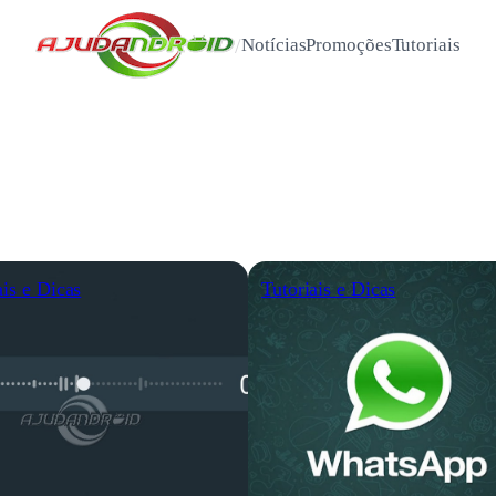
/
Notícias
Promoções
Tutoriais
ais e Dicas
Tutoriais e Dicas