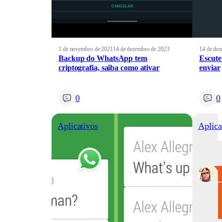
1 de novembro de 2021
14 de dezembro de 2023
14 de de
Backup do WhatsApp tem
Escute
criptografia, saiba como ativar
enviar
0
0
Aplicativos
Aplica