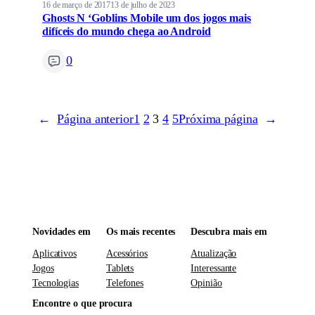
16 de março de 2017
13 de julho de 2023
Ghosts N ‘Goblins Mobile um dos jogos mais
difíceis do mundo chega ao Android
0
←
Página anterior
1
2
3
4
5
Próxima página
→
Novidades em
Os mais recentes
Descubra mais em
Aplicativos
Acessórios
Atualização
Jogos
Tablets
Interessante
Tecnologias
Telefones
Opinião
Encontre o que procura