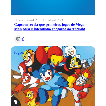
19 de dezembro de 2016
13 de julho de 2023
Capcom revela que primeiros jogos de Mega
Man para Nintendinho chegarão ao Android
0
Jogos