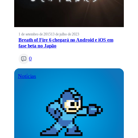
1 de setembro de 2015
13 de julho de 2023
Breath of Fire 6 chegará no Android e iOS em
fase beta no Japão
0
Notícias