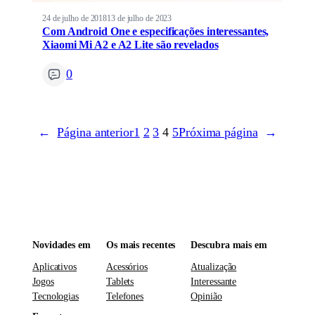
24 de julho de 2018
13 de julho de 2023
Com Android One e especificações interessantes,
Xiaomi Mi A2 e A2 Lite são revelados
0
←
Página anterior
1
2
3
4
5
Próxima página
→
Novidades em
Os mais recentes
Descubra mais em
Aplicativos
Acessórios
Atualização
Jogos
Tablets
Interessante
Tecnologias
Telefones
Opinião