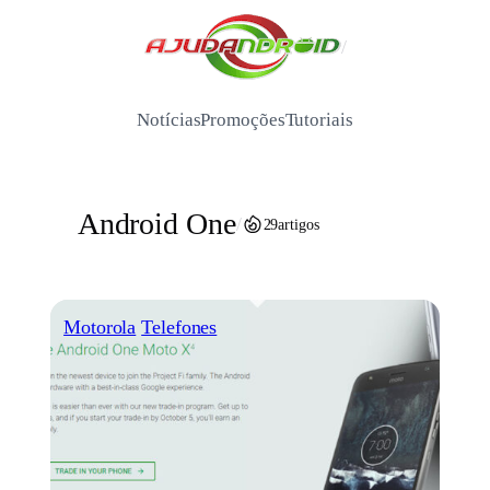
Pular
para
/
o
conteúdo
Notícias
Promoções
Tutoriais
Android One
/
29
artigos
Motorola
Telefones