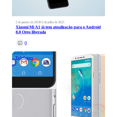
2 de janeiro de 2018
13 de julho de 2023
Xiaomi Mi A1 já tem atualização para o Android
8.0 Oreo liberada
0
Telefones