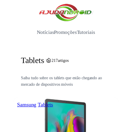
Pular
para
/
o
conteúdo
Notícias
Promoções
Tutoriais
Tablets
/
217
artigos
Saiba tudo sobre os tablets que estão chegando ao
mercado de dispositivos móveis
Samsung
Tablets