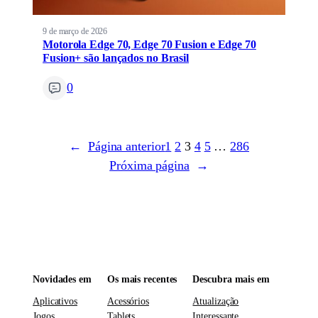
9 de março de 2026
Motorola Edge 70, Edge 70 Fusion e Edge 70
Fusion+ são lançados no Brasil
0
←
Página anterior
1
2
3
4
5
…
286
Próxima página
→
Novidades em
Os mais recentes
Descubra mais em
Aplicativos
Acessórios
Atualização
Jogos
Tablets
Interessante