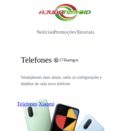
Pular
para
/
o
conteúdo
Notícias
Promoções
Tutoriais
Telefones
/
1716
artigos
Smartphones mais atuais, saiba as configurações e
detalhes de cada novo telefone
Telefones
Xiaomi