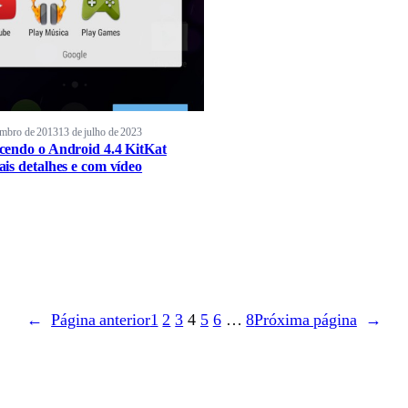
embro de 2013
13 de julho de 2023
endo o Android 4.4 KitKat
is detalhes e com vídeo
←
Página anterior
1
2
3
4
5
6
…
8
Próxima página
→