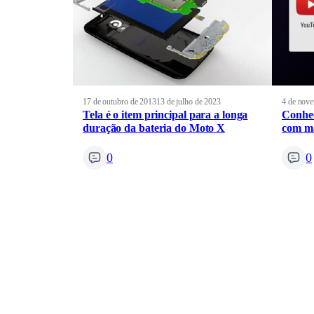
17 de outubro de 2013
13 de julho de 2023
4 de nov
Tela é o item principal para a longa
Conhec
duração da bateria do Moto X
com ma
0
0