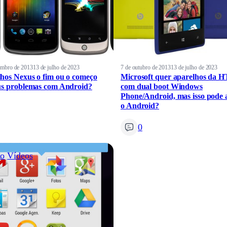
embro de 2013
13 de julho de 2023
7 de outubro de 2013
13 de julho de 2023
hos Nexus o fim ou o começo
Microsoft quer aparelhos da 
us problemas com Android?
com dual boot Windows
Phone/Android, mas isso pode 
o Android?
0
ão
Vídeos