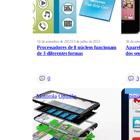
16 de setembro de 2013
13 de julho de 2023
30 de set
Processadores de 8 núcleos funcionam
Aparel
de 3 diferentes formas
dos se
0
3
Motorola
Opinião
Opini