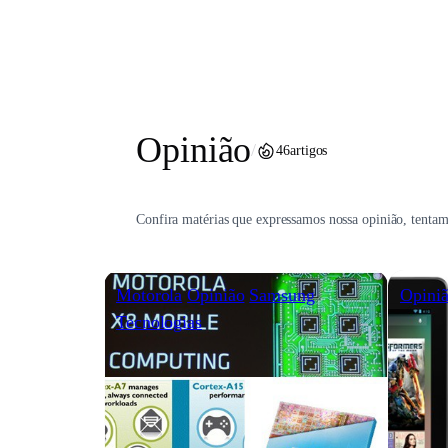
Pular
para
o
conteúdo
Opinião
/
46
artigos
Confira matérias que expressamos nossa opinião, tenta
Motorola
Opinião
Samsung
Opini
Tecnologias