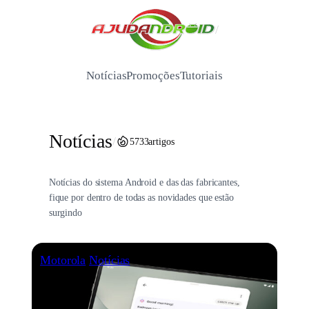
Pular
para
/
o
conteúdo
Notícias
Promoções
Tutoriais
Notícias
/
5733
artigos
Notícias do sistema Android e das das fabricantes,
fique por dentro de todas as novidades que estão
surgindo
Motorola
Notícias