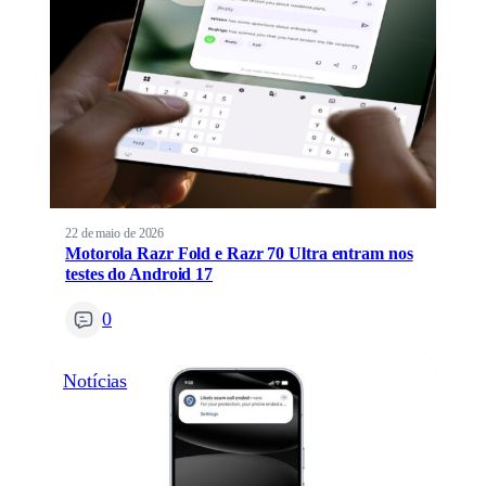
22 de maio de 2026
Motorola Razr Fold e Razr 70 Ultra entram nos
testes do Android 17
0
Notícias