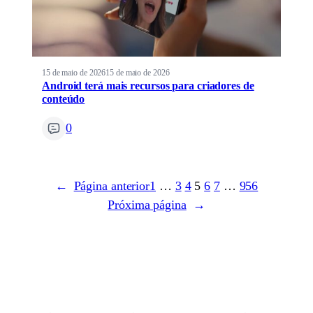
15 de maio de 2026
15 de maio de 2026
Android terá mais recursos para criadores de
conteúdo
0
←
Página anterior
1
…
3
4
5
6
7
…
956
Próxima página
→