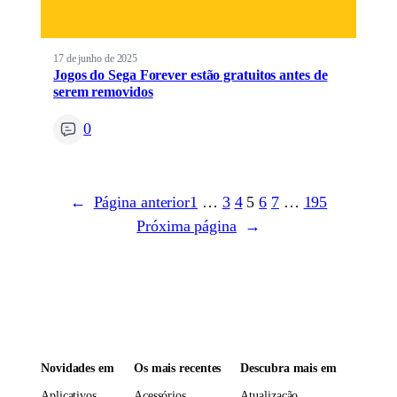
17 de junho de 2025
Jogos do Sega Forever estão gratuitos antes de
serem removidos
0
←
Página anterior
1
…
3
4
5
6
7
…
195
Próxima página
→
Novidades em
Os mais recentes
Descubra mais em
Aplicativos
Acessórios
Atualização