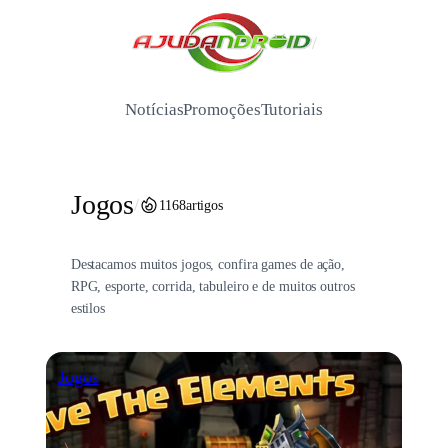
Pular
para
/
o
conteúdo
Notícias
Promoções
Tutoriais
Jogos
/
1168
artigos
Destacamos muitos jogos, confira games de ação,
RPG, esporte, corrida, tabuleiro e de muitos outros
estilos
Jogos