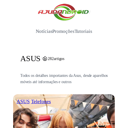
Pular
para
/
o
conteúdo
Notícias
Promoções
Tutoriais
ASUS
/
282
artigos
Todos os detalhes importantes da Asus, desde aparelhos
móveis até informações e outros
ASUS
Telefones