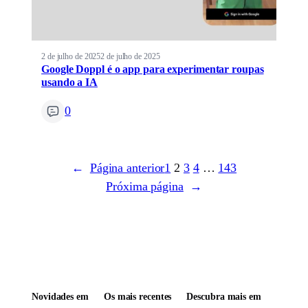
2 de julho de 2025
2 de julho de 2025
Google Doppl é o app para experimentar roupas
usando a IA
0
←
Página anterior
1
2
3
4
…
143
Próxima página
→
Novidades em
Os mais recentes
Descubra mais em