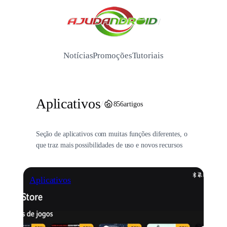
Pular
para
/
o
conteúdo
Notícias
Promoções
Tutoriais
Aplicativos
/
856
artigos
Seção de aplicativos com muitas funções diferentes, o
que traz mais possibilidades de uso e novos recursos
Aplicativos