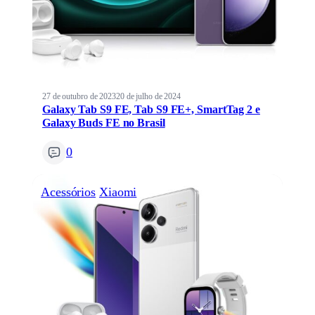
27 de outubro de 2023
20 de julho de 2024
Galaxy Tab S9 FE, Tab S9 FE+, SmartTag 2 e
Galaxy Buds FE no Brasil
0
Acessórios
Xiaomi