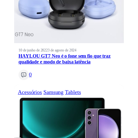
10 de junho de 2022
3 de agosto de 2024
HAYLOU GT7 Neo é o fone sem fio que traz
qualidade e modo de baixa latência
0
Acessórios
Samsung
Tablets