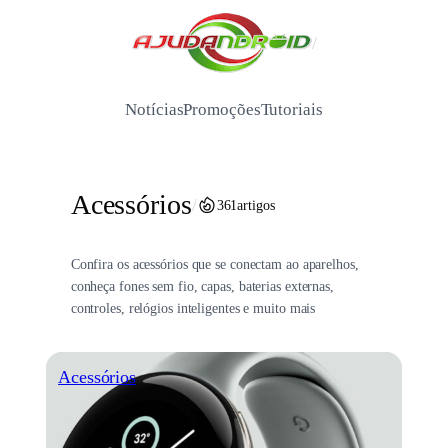
Pular
para
/
o
conteúdo
Notícias
Promoções
Tutoriais
Acessórios
/
361
artigos
Confira os acessórios que se conectam ao aparelhos,
conheça fones sem fio, capas, baterias externas,
controles, relógios inteligentes e muito mais
Acessórios