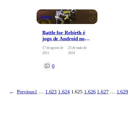
Jogos
Battle for Rebirth é
jogo de Android no
estilo Final Fight
17 de agosto de
25 de maio de
2011
2024
0
←
Previous
1
…
1.623
1.624
1.625
1.626
1.627
…
1.62